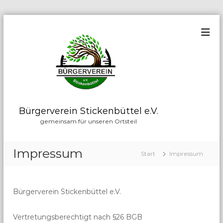
Z
u
m
I
n
h
a
l
t
Bürgerverein Stickenbüttel e.V.
s
gemeinsam für unseren Ortsteil
p
r
i
Impressum
Start
Impressum
n
g
e
n
Bürgerverein Stickenbüttel e.V.
Vertretungsberechtigt nach §26 BGB